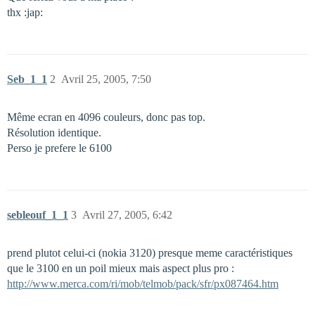
thx :jap:
Seb_1_1
2
Avril 25, 2005, 7:50
Même ecran en 4096 couleurs, donc pas top.
Résolution identique.
Perso je prefere le 6100
sebleouf_1_1
3
Avril 27, 2005, 6:42
prend plutot celui-ci (nokia 3120) presque meme caractéristiques
que le 3100 en un poil mieux mais aspect plus pro :
http://www.merca.com/ri/mob/telmob/pack/sfr/px087464.htm