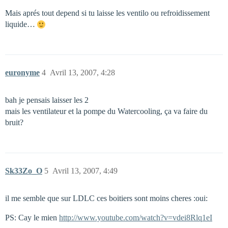
Mais aprés tout depend si tu laisse les ventilo ou refroidissement
liquide…
euronyme
4
Avril 13, 2007, 4:28
bah je pensais laisser les 2
mais les ventilateur et la pompe du Watercooling, ça va faire du
bruit?
Sk33Zo_O
5
Avril 13, 2007, 4:49
il me semble que sur LDLC ces boitiers sont moins cheres :oui:
PS: Cay le mien
http://www.youtube.com/watch?v=vdei8Rlq1eI