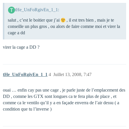
tHe_UnFoRgivEn_1_1:
salut , c’est le boitier que j’ai
, il est tres bien , mais je te
conseille un plus gros , ou alors de faire comme moi et virer la
cage a dd
virer la cage a DD ?
tHe_UnFoRgivEn_1_1
4
Juillet 13, 2008, 7:47
ouai … enfin cay pas une cage , je parle juste de l’emplacement des
DD , comme les GTX sont longues ca te fera plus de place , et
comme ca le ventilo qu’il y a en façade enverra de l’air dessu ( a
condition que tu l’inverse )