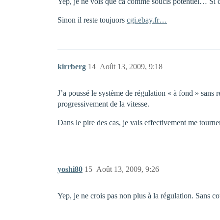
Yep, je ne vois que ca comme soucis potentiel… Si c’é
Sinon il reste toujuors
cgi.ebay.fr…
kirrberg
14
Août 13, 2009, 9:18
J’a poussé le système de régulation « à fond » sans rés
progressivement de la vitesse.
Dans le pire des cas, je vais effectivement me tourne
yoshi80
15
Août 13, 2009, 9:26
Yep, je ne crois pas non plus à la régulation. Sans cou