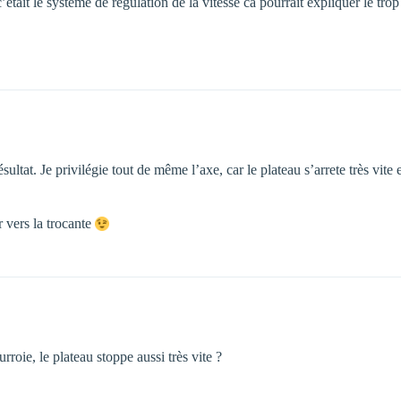
tait le système de régulation de la vitesse ca pourrait expliquer le tro
ultat. Je privilégie tout de même l’axe, car le plateau s’arrete très vite 
r vers la trocante
rroie, le plateau stoppe aussi très vite ?