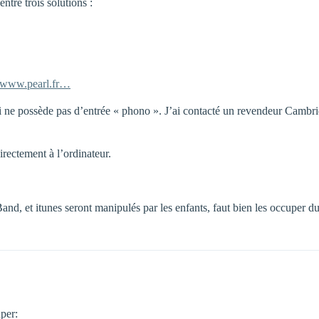
entre trois solutions :
www.pearl.fr…
i ne possède pas d’entrée « phono ». J’ai contacté un revendeur Cambri
irectement à l’ordinateur.
and, et itunes seront manipulés par les enfants, faut bien les occuper d
uper: