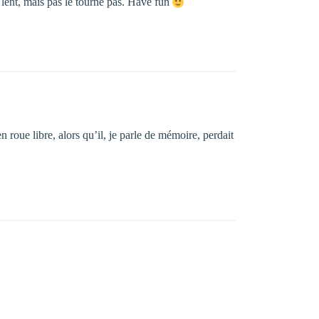
p lent, mais pas le tourne pas. Have fun
en roue libre, alors qu’il, je parle de mémoire, perdait