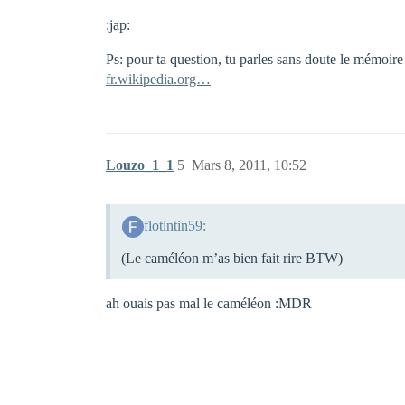
:jap:
Ps: pour ta question, tu parles sans doute le mémoi
fr.wikipedia.org…
Louzo_1_1
5
Mars 8, 2011, 10:52
flotintin59:
(Le caméléon m’as bien fait rire BTW)
ah ouais pas mal le caméléon :MDR