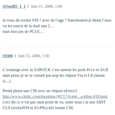
SNoof85_1_1
2
Juin 15, 2006, 1:06
tu veux du socket 939 ? avec de l’agp ? franchement je dirais l’asus
vu les soucis de la dual sata 2…
mais bon pas de PCI-E…
59300
3
Juin 15, 2006, 1:50
L’avantage avec la ASROCK c’est surtout les ports Pci-e et AGP,
mais perso je ne te conseil pas trop les chipset Via et Uli (meme
si…)
Prend plutot une CM avec un chipset nForce3
http://www.clubic.com/shopping-99717-0-gig…a-k8ns-939.html
Ceci dis ce n’est que mon point de vu, entre nous j’ai une ABIT
UL8 (socket939 et AGP8x) très bonne CM.