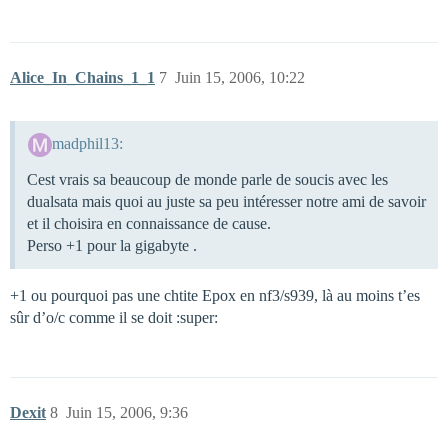
Alice_In_Chains_1_1
7
Juin 15, 2006, 10:22
madphil13:
Cest vrais sa beaucoup de monde parle de soucis avec les
dualsata mais quoi au juste sa peu intéresser notre ami de savoir
et il choisira en connaissance de cause.
Perso +1 pour la gigabyte .
+1 ou pourquoi pas une chtite Epox en nf3/s939, là au moins t’es
sûr d’o/c comme il se doit :super:
Dexit
8
Juin 15, 2006, 9:36