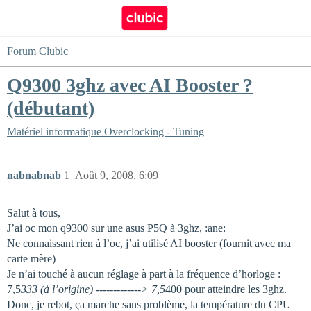
Forum Clubic
Q9300 3ghz avec AI Booster ?
(débutant)
Matériel informatique
Overclocking - Tuning
nabnabnab
1
Août 9, 2008, 6:09
Salut à tous,
J’ai oc mon q9300 sur une asus P5Q à 3ghz, :ane:
Ne connaissant rien à l’oc, j’ai utilisé AI booster (fournit avec ma
carte mère)
Je n’ai touché à aucun réglage à part à la fréquence d’horloge :
7,5
333 (à l’origine) -------------> 7,5
400 pour atteindre les 3ghz.
Donc, je rebot, ça marche sans problème, la température du CPU