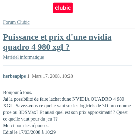
Forum Clubic
Puissance et prix d'une nvidia
quadro 4 980 xgl ?
Matériel informatique
herbeapipe
1
Mars 17, 2008, 10:28
Bonjour à tous.
Jai la possibilité de faire lachat dune NVIDIA QUADRO 4 980
XGL. Savez-vous ce quelle vaut sur les logiciels de 3D pro comme
proe ou 3DSMax? Et aussi quel est son prix approximatif ? Quest-
ce quelle vaut pour du jeu ??
Merci pour les réponses.
Edité le 17/03/2008 à 10:29