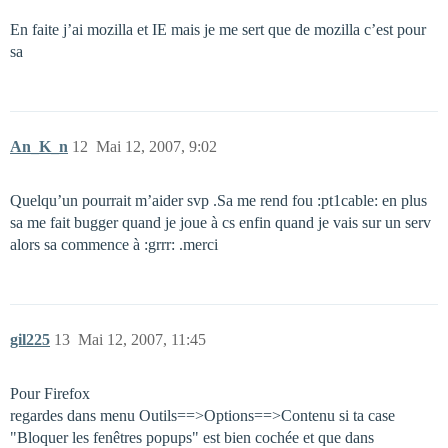
En faite j’ai mozilla et IE mais je me sert que de mozilla c’est pour
sa
An_K_n
12
Mai 12, 2007, 9:02
Quelqu’un pourrait m’aider svp .Sa me rend fou :pt1cable: en plus
sa me fait bugger quand je joue à cs enfin quand je vais sur un serv
alors sa commence à :grrr: .merci
gil225
13
Mai 12, 2007, 11:45
Pour Firefox
regardes dans menu Outils==>Options==>Contenu si ta case
"Bloquer les fenêtres popups" est bien cochée et que dans