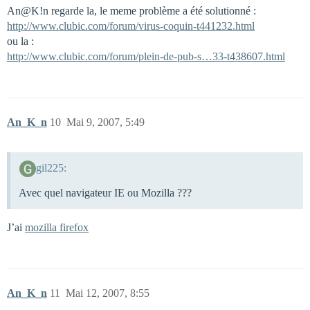
An@K!n regarde la, le meme problème a été solutionné :
http://www.clubic.com/forum/virus-coquin-t441232.html
ou la :
http://www.clubic.com/forum/plein-de-pub-s…33-t438607.html
An_K_n
10
Mai 9, 2007, 5:49
gil225:
Avec quel navigateur IE ou Mozilla ???
J’ai
mozilla firefox
An_K_n
11
Mai 12, 2007, 8:55