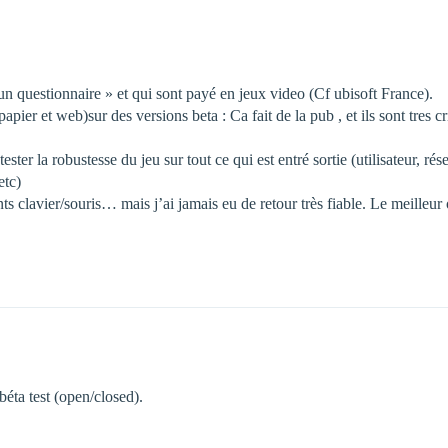
un questionnaire » et qui sont payé en jeux video (Cf ubisoft France).
pier et web)sur des versions beta : Ca fait de la pub , et ils sont tres cr
ster la robustesse du jeu sur tout ce qui est entré sortie (utilisateur, rés
etc)
 clavier/souris… mais j’ai jamais eu de retour très fiable. Le meilleur ou
éta test (open/closed).