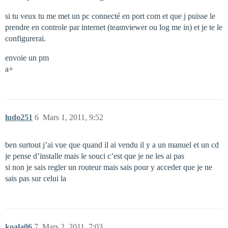
si tu veux tu me met un pc connecté en port com et que j puisse le
prendre en controle par internet (teamviewer ou log me in) et je te le
configurerai.
envoie un pm
a+
ludo251
6
Mars 1, 2011, 9:52
ben surtout j’ai vue que quand il ai vendu il y a un manuel et un cd
je pense d’installe mais le souci c’est que je ne les ai pas
si non je sais regler un routeur mais sais pour y acceder que je ne
sais pas sur celui la
koala06
7
Mars 2, 2011, 7:03