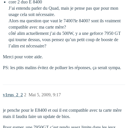
core 2 duo E 8400
J’ai entendu parler du Quad, mais je pense pas que pour mon
usage cela soit nécessaire.
Alors ma question que vaut le 7400?le 8400? sont ils vraiment
compatible avec ma carte mère?
côté alim actuellement j’ai du 500W, y a une geforce 7950 GT
qui tourne dessus, vous pensez qu’un petit coup de booste de
l’alim est nécessaire?
Merci pour votre aide.
PS: les ptits malins évitez de polluer les réponses, ça serait sympa.
v1rus_2_2
2
Mai 5, 2009, 9:17
je penche pour le E8400 et oui il est compatible avec ta carte mère
mais il faudra faire un update de bios.
Pour gamer, une 7950GT c’est rendu assez limite dans les jeux