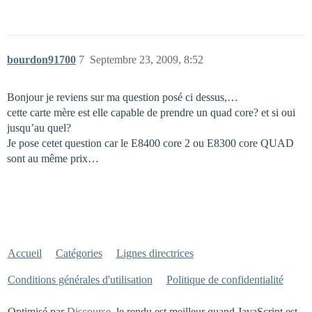
bourdon91700
7
Septembre 23, 2009, 8:52
Bonjour je reviens sur ma question posé ci dessus,…
cette carte mère est elle capable de prendre un quad core? et si oui
jusqu’au quel?
Je pose cetet question car le E8400 core 2 ou E8300 core QUAD
sont au même prix…
Accueil
Catégories
Lignes directrices
Conditions générales d'utilisation
Politique de confidentialité
Optimisé par
Discourse
, le rendu est meilleur quand JavaScript est