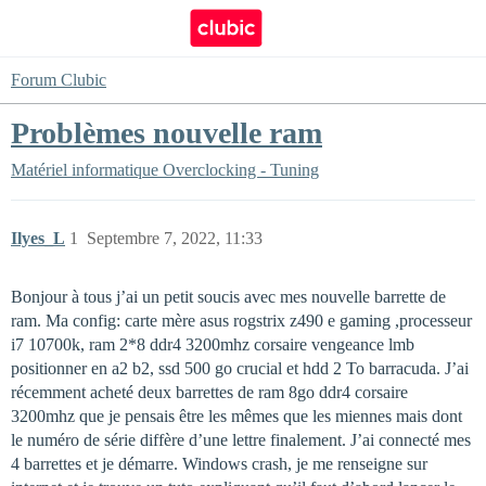
Forum Clubic
Problèmes nouvelle ram
Matériel informatique
Overclocking - Tuning
Ilyes_L
1
Septembre 7, 2022, 11:33
Bonjour à tous j’ai un petit soucis avec mes nouvelle barrette de
ram. Ma config: carte mère asus rogstrix z490 e gaming ,processeur
i7 10700k, ram 2*8 ddr4 3200mhz corsaire vengeance lmb
positionner en a2 b2, ssd 500 go crucial et hdd 2 To barracuda. J’ai
récemment acheté deux barrettes de ram 8go ddr4 corsaire
3200mhz que je pensais être les mêmes que les miennes mais dont
le numéro de série diffère d’une lettre finalement. J’ai connecté mes
4 barrettes et je démarre. Windows crash, je me renseigne sur