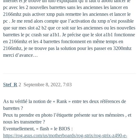
internet et je trouve un tuto expliquant qu’il faut d’abord lancer le
pc avec les 2 nouvelles barrettes sans les anciennes les lancer en
2166mhz puis activer xmp puis remettre les anciennes et lancer le
pc . Je me rend alors compte que l’activation du xmp n’est possible
que sur mes slot a2 b2 que ce soit sur les anciennes ou les nouvelles
barrettes le pc crash sur a1b1. Je précise que le slot a1b1 fonctionne
en 2166mhz et les 4 barrettes fonctionnent en même temps en
2166mhz, je ne trouve pas la solution pour les passer en 3200mhz
merci d’avance…
Stef_R
2
Septembre 8, 2022, 7:03
As tu vérifié la notion de « Rank » entre tes deux références de
barrettes ?
Peux tu prendre en photo l’étiquette présente sur tes mémoires , et
nous les transmettre ?
Eventuellement, « flash » le BIOS :
https://rog.asus.com/us/motherboards/rog-strix/rog-strix-z490-e-