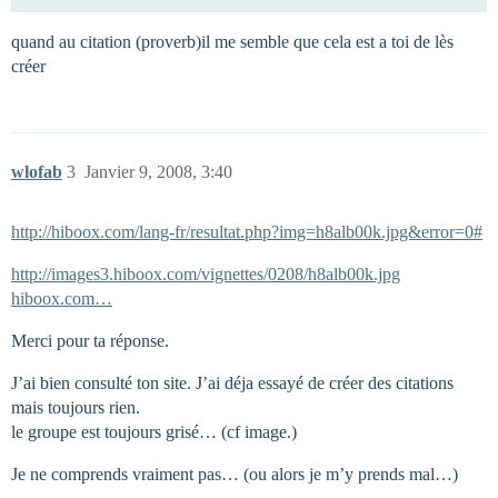
quand au citation (proverb)il me semble que cela est a toi de lès
créer
wlofab
3
Janvier 9, 2008, 3:40
http://hiboox.com/lang-fr/resultat.php?img=h8alb00k.jpg&error=0#
http://images3.hiboox.com/vignettes/0208/h8alb00k.jpg
hiboox.com…
Merci pour ta réponse.
J’ai bien consulté ton site. J’ai déja essayé de créer des citations
mais toujours rien.
le groupe est toujours grisé… (cf image.)
Je ne comprends vraiment pas… (ou alors je m’y prends mal…)