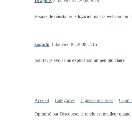
Draghos
2
Janvier 22, 2008, 8:28
Essaye de réinstaller le logiciel pour ta webcam ou
zugudu
3
Janvier 30, 2008, 7:16
pourrai-je avoir une explication un peu plu claire
Accueil
Catégories
Lignes directrices
Conditi
Optimisé par
Discourse
, le rendu est meilleur quand 