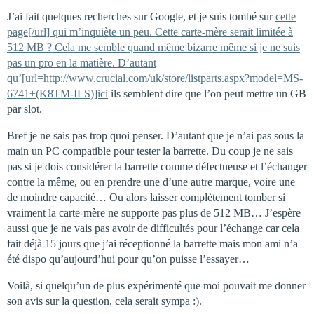
J’ai fait quelques recherches sur Google, et je suis tombé sur
cette
page[/url] qui m’inquiète un peu. Cette carte-mère serait limitée à
512 MB ? Cela me semble quand même bizarre même si je ne suis
pas un pro en la matière. D’autant
qu’[url=http://www.crucial.com/uk/store/listparts.aspx?model=MS-
6741+(K8TM-ILS)]ici
ils semblent dire que l’on peut mettre un GB
par slot.
Bref je ne sais pas trop quoi penser. D’autant que je n’ai pas sous la
main un PC compatible pour tester la barrette. Du coup je ne sais
pas si je dois considérer la barrette comme défectueuse et l’échanger
contre la même, ou en prendre une d’une autre marque, voire une
de moindre capacité… Ou alors laisser complètement tomber si
vraiment la carte-mère ne supporte pas plus de 512 MB… J’espère
aussi que je ne vais pas avoir de difficultés pour l’échange car cela
fait déjà 15 jours que j’ai réceptionné la barrette mais mon ami n’a
été dispo qu’aujourd’hui pour qu’on puisse l’essayer…
Voilà, si quelqu’un de plus expérimenté que moi pouvait me donner
son avis sur la question, cela serait sympa :).