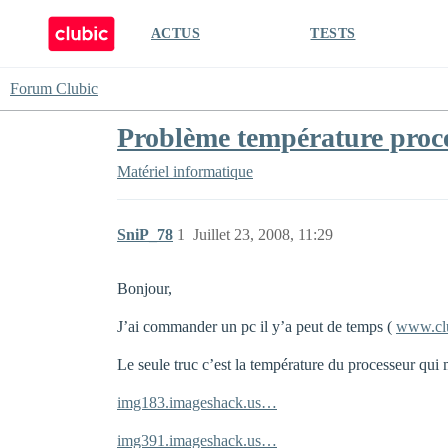
ACTUS
TESTS
Forum Clubic
Problème température proc
Matériel informatique
SniP_78
1
Juillet 23, 2008, 11:29
Bonjour,
J’ai commander un pc il y’a peut de temps (
www.cl
Le seule truc c’est la température du processeur qui 
img183.imageshack.us…
img391.imageshack.us…