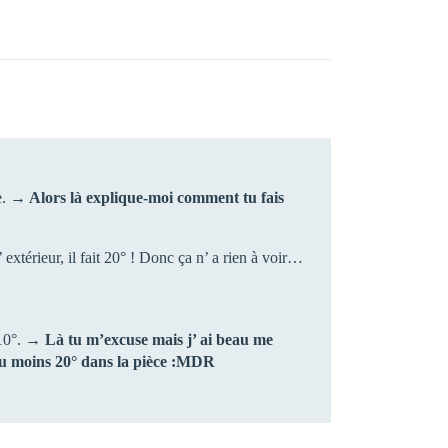
e.
→ Alors là explique-moi comment tu fais
’ extérieur, il fait 20° ! Donc ça n’ a rien à voir…
à 10°. →
Là tu m’excuse mais j’ ai beau me
t au moins 20° dans la pièce :MDR