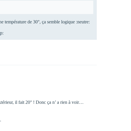
 une température de 30°, ça semble logique :neutre:
p:
xtérieur, il fait 20° ! Donc ça n’ a rien à voir…
.