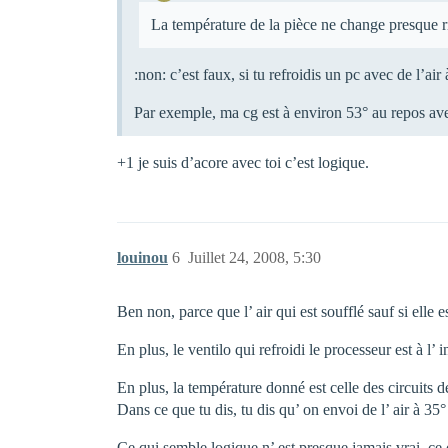
La température de la pièce ne change presque r
:non: c’est faux, si tu refroidis un pc avec de l’a
Par exemple, ma cg est à environ 53° au repos avec 
+1 je suis d’acore avec toi c’est logique.
louinou
6
Juillet 24, 2008, 5:30
Ben non, parce que l’ air qui est soufflé sauf si elle
En plus, le ventilo qui refroidi le processeur est à l’
En plus, la température donné est celle des circuits de
Dans ce que tu dis, tu dis qu’ on envoi de l’ air à 35
Ce qui semble logique n’ est presque jamais vrai, ce qu