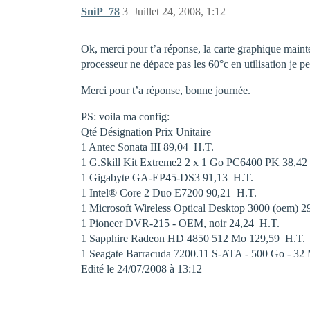
SniP_78
3
Juillet 24, 2008, 1:12
Ok, merci pour t’a réponse, la carte graphique mainte
processeur ne dépace pas les 60°c en utilisation je pe
Merci pour t’a réponse, bonne journée.
PS: voila ma config:
Qté Désignation Prix Unitaire
1 Antec Sonata III 89,04  H.T.
1 G.Skill Kit Extreme2 2 x 1 Go PC6400 PK 38,42 
1 Gigabyte GA-EP45-DS3 91,13  H.T.
1 Intel® Core 2 Duo E7200 90,21  H.T.
1 Microsoft Wireless Optical Desktop 3000 (oem) 29
1 Pioneer DVR-215 - OEM, noir 24,24  H.T.
1 Sapphire Radeon HD 4850 512 Mo 129,59  H.T.
1 Seagate Barracuda 7200.11 S-ATA - 500 Go - 32 
Edité le 24/07/2008 à 13:12