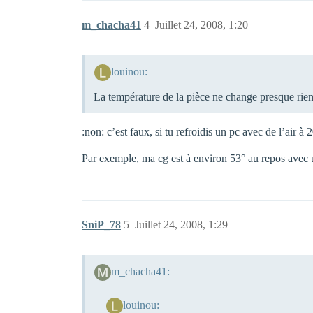
m_chacha41
4
Juillet 24, 2008, 1:20
louinou:
La température de la pièce ne change presque rien
:non: c’est faux, si tu refroidis un pc avec de l’air 
Par exemple, ma cg est à environ 53° au repos avec un
SniP_78
5
Juillet 24, 2008, 1:29
m_chacha41:
louinou: