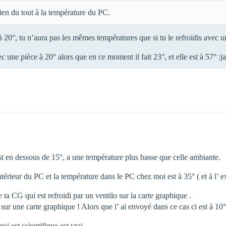
ien du tout à la température du PC.
ir à 20°, tu n’aura pas les mêmes températures que si tu le refroidis avec
une pièce à 20° alors que en ce moment il fait 23°, et elle est à 57° :ja
 est en dessous de 15°, a une température plus basse que celle ambiante.
 intérieur du PC et la température dans le PC chez moi est à 35° ( et à l’ e
 ta CG qui est refroidi par un ventilo sur la carte graphique .
° sur une carte graphique ! Alors que l’ ai envoyé dans ce cas ci est à 10°
i est scientifique est vrai.