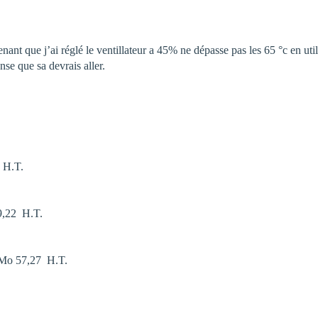
nant que j’ai réglé le ventillateur a 45% ne dépasse pas les 65 °c en uti
nse que sa devrais aller.
 H.T.
,22  H.T.
Mo 57,27  H.T.