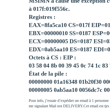
MSIMN a causé une exception
à 017f:019f556c.
Registres :
EAX=8fa5ca10 CS=017f EIP=0
EBX=00000010 SS=0187 ESP=0
ECX=00000005 DS=0187 ESI=0
EDX=0ab5aa10 ES=0187 EDI=0
Octets à CS : EIP :
03 58 04 8b 00 39 45 0c 74 1c 83
État de la pile :
00000000 01a16348 01b20f30 00
00000005 0ab5aa10 0056dc7c 00
Pour info, j’essaie d’expédier un email à 1 personne e
me signalant Mail not DELIVERY.Cet email est 