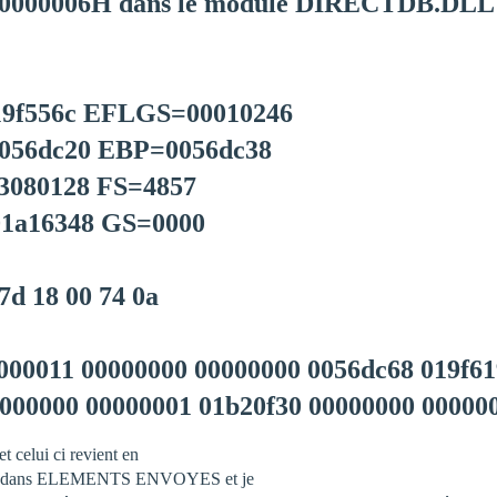
 c0000006H dans le module DIRECTDB.DLL
19f556c EFLGS=00010246
056dc20 EBP=0056dc38
3080128 FS=4857
1a16348 GS=0000
 7d 18 00 74 0a
000011 00000000 00000000 0056dc68 019f61
000000 00000001 01b20f30 00000000 00000
t celui ci revient en
tjrs dans ELEMENTS ENVOYES et je