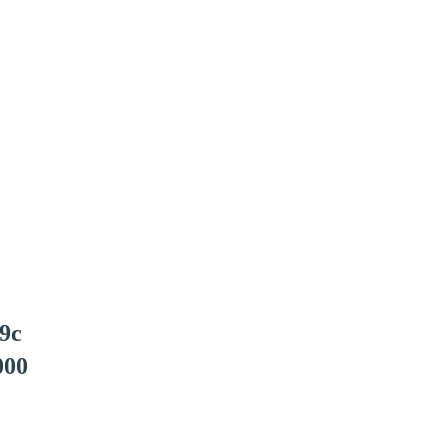
9c
000