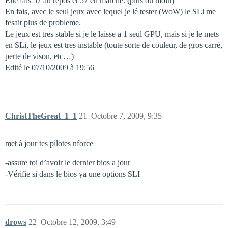
Elle fais 57 au repos et 57 en marche. (plus ou moin)
En fais, avec le seul jeux avec lequel je lé tester (WoW) le SLi me
fesait plus de probleme.
Le jeux est tres stable si je le laisse a 1 seul GPU, mais si je le mets
en SLi, le jeux est tres instable (toute sorte de couleur, de gros carré,
perte de vison, etc…)
Edité le 07/10/2009 à 19:56
ChristTheGreat_1_1
21
Octobre 7, 2009, 9:35
met à jour tes pilotes nforce
-assure toi d’avoir le dernier bios a jour
-Vérifie si dans le bios ya une options SLI
drows
22
Octobre 12, 2009, 3:49