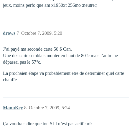
jeux, moins perfo que am x1950xt 256mo :neutre:)
drows
7
Octobre 7, 2009, 5:20
J’ai payé ma seconde carte 50 $ Can.
Une des carte semblais monter en haut de 80°c mais l’autre ne
dépassai pas le 57°c.
La prochaien étape va probablement etre de determiner quel carte
chauffe.
ManuKey
8
Octobre 7, 2009, 5:24
Ça voudrais dire que ton SLI n’est pas actif :arf: