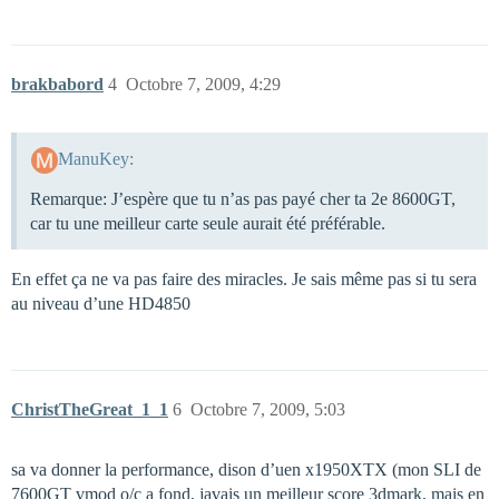
brakbabord
4
Octobre 7, 2009, 4:29
ManuKey:
Remarque: J’espère que tu n’as pas payé cher ta 2e 8600GT,
car tu une meilleur carte seule aurait été préférable.
En effet ça ne va pas faire des miracles. Je sais même pas si tu sera
au niveau d’une HD4850
ChristTheGreat_1_1
6
Octobre 7, 2009, 5:03
sa va donner la performance, dison d’uen x1950XTX (mon SLI de
7600GT vmod o/c a fond, javais un meilleur score 3dmark, mais en