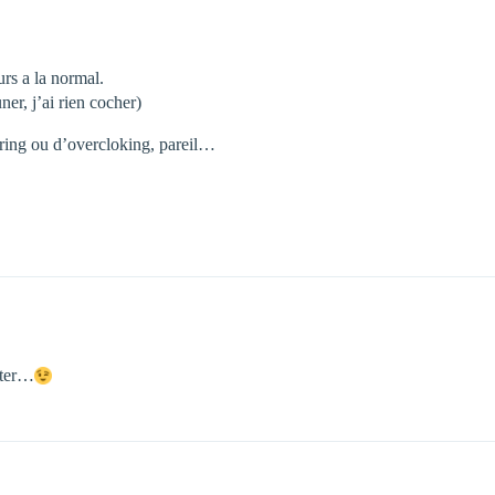
rs a la normal.
ner, j’ai rien cocher)
oring ou d’overcloking, pareil…
nter…