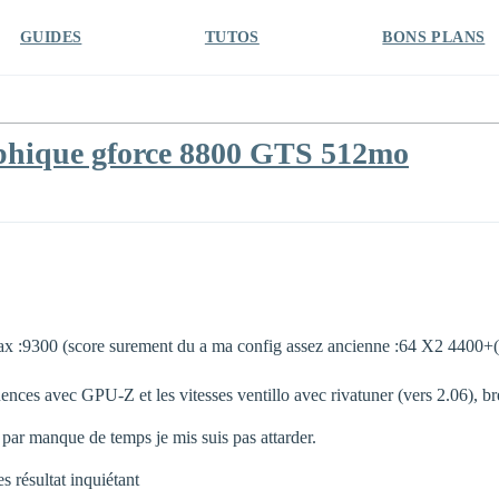
GUIDES
TUTOS
BONS PLANS
aphique gforce 8800 GTS 512mo
3dsmax :9300 (score surement du a ma config assez ancienne :64 X2 4400+(
ences avec GPU-Z et les vitesses ventillo avec rivatuner (vers 2.06), br
s par manque de temps je mis suis pas attarder.
s résultat inquiétant