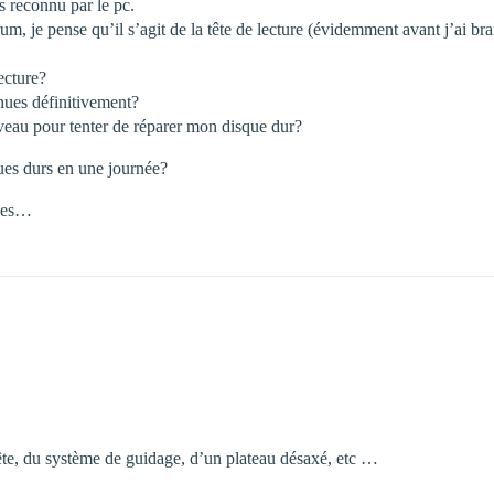
as reconnu par le pc.
um, je pense qu’il s’agit de la tête de lecture (évidemment avant j’ai br
ecture?
hues définitivement?
iveau pour tenter de réparer mon disque dur?
ues durs en une journée?
lles…
tête, du système de guidage, d’un plateau désaxé, etc …