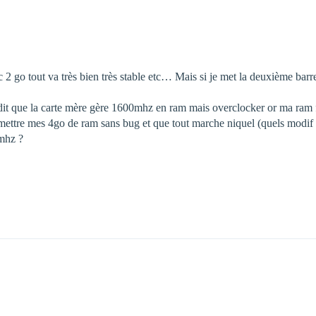
 go tout va très bien très stable etc… Mais si je met la deuxième barret
est dit que la carte mère gère 1600mhz en ram mais overclocker or ma ra
ettre mes 4go de ram sans bug et que tout marche niquel (quels modif a f
mhz ?