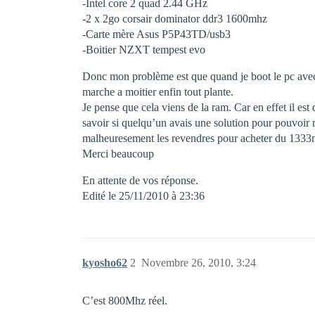
-Intel core 2 quad 2.44 GHz
-2 x 2go corsair dominator ddr3 1600mhz
-Carte mère Asus P5P43TD/usb3
-Boitier NZXT tempest evo
Donc mon problème est que quand je boot le pc avec 2
marche a moitier enfin tout plante.
Je pense que cela viens de la ram. Car en effet il 
savoir si quelqu’un avais une solution pour pouvoir m
malheuresement les revendres pour acheter du 1333
Merci beaucoup
En attente de vos réponse.
Edité le 25/11/2010 à 23:36
kyosho62
2
Novembre 26, 2010, 3:24
C’est 800Mhz réel.