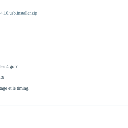
10.usb.installer.zip
les 4 go ?
C9
ge et le timing.