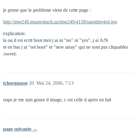
je pense que le probleme vient de cette page :
http://img249.imageshack.us/img249/4158/sanstitre4ed.jpg
explication:
la ou il est ecrit boot moi j ai ni "no" ni "yes", j ai A/N
et en bas j ai "set boot" et "new array" qui ne sont pas cliquables
:sweet:
tchorgnasse
20
Mai 24, 2006, 7:13
oups je me suis goure d image, c est celle d apres en fait
page suivante →