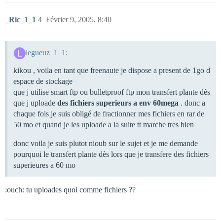
_Ric_1_1
4
Février 9, 2005, 8:40
legueuz_1_1:
kikou , voila en tant que freenaute je dispose a present de 1go d
espace de stockage
que j utilise smart ftp ou bulletproof ftp mon transfert plante dès
que j uploade
des fichiers superieurs a env 60mega
. donc a
chaque fois je suis obligé de fractionner mes fichiers en rar de
50 mo et quand je les uploade a la suite tt marche tres bien
donc voila je suis plutot nioub sur le sujet et je me demande
pourquoi le transfert plante dès lors que je transfere des fichiers
superieures a 60 mo
:ouch: tu uploades quoi comme fichiers ??