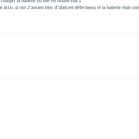
charger ta batterie (si elle est bonne état ).
sur accu ,si oui ,l’ancien bloc d’alim.est défectueux et ta batterie était 