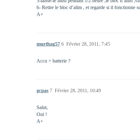
5-laisse-le ainsi pendant 1/2 heure ,le bloc d’alim ,va 
6- Retire le bloc d’alim , et regarde si il fonctionne 
A+
murthag57
6
Février 28, 2011, 7:45
Accu = batterie ?
gcpas
7
Février 28, 2011, 10:49
Salut,
Oui !
A+