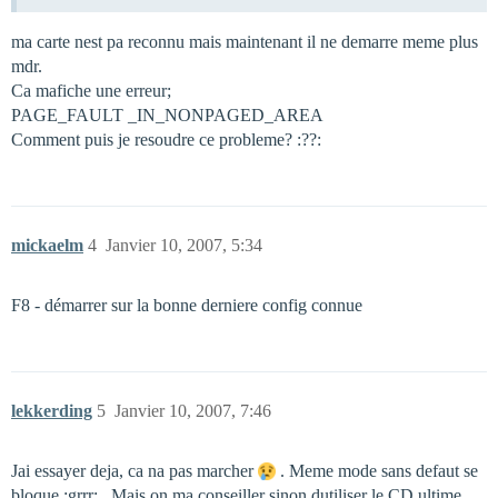
ma carte nest pa reconnu mais maintenant il ne demarre meme plus
mdr.
Ca mafiche une erreur;
PAGE_FAULT _IN_NONPAGED_AREA
Comment puis je resoudre ce probleme? :??:
mickaelm
4
Janvier 10, 2007, 5:34
F8 - démarrer sur la bonne derniere config connue
lekkerding
5
Janvier 10, 2007, 7:46
Jai essayer deja, ca na pas marcher
. Meme mode sans defaut se
bloque :grrr: . Mais on ma conseiller sinon dutiliser le CD ultime