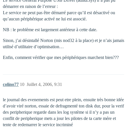
Le service General Purpose USB Driver (adildr.sys) n’a pas pu
démarrer en raison de l’erreur :
Le service ne peut pas être démarré parce qu’il est désactivé ou
qu’aucun périphérique activé ne lui est associé.
NB : le problème est largement antérieur à cette date.
Sinon, j’ai désintallé Norton (mis nod32 à la place) et je n’ais jamais
utilisé d’utilitaire d’optimisation…
Enfin, comment vérifier que mes périphériques marchent bien???
colino77
10
Juillet 4, 2006, 9:31
le journal des evenements est peut etre plein, ensuite très bonne idée
d’avoir viré norton, essaie de defragmenté ton disk dur, pour la verif
des peripherique regarde dans les log système si il n’y a pas un
conflit de peripherique mets a jour les pilotes de ta carte mére et
tente de redemarrer le service incriminé