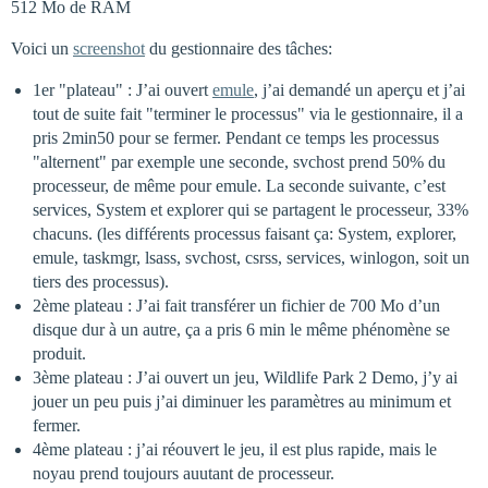
512 Mo de RAM
Voici un
screenshot
du gestionnaire des tâches:
1er "plateau" : J’ai ouvert
emule
, j’ai demandé un aperçu et j’ai
tout de suite fait "terminer le processus" via le gestionnaire, il a
pris 2min50 pour se fermer. Pendant ce temps les processus
"alternent" par exemple une seconde, svchost prend 50% du
processeur, de même pour emule. La seconde suivante, c’est
services, System et explorer qui se partagent le processeur, 33%
chacuns. (les différents processus faisant ça: System, explorer,
emule, taskmgr, lsass, svchost, csrss, services, winlogon, soit un
tiers des processus).
2ème plateau : J’ai fait transférer un fichier de 700 Mo d’un
disque dur à un autre, ça a pris 6 min le même phénomène se
produit.
3ème plateau : J’ai ouvert un jeu, Wildlife Park 2 Demo, j’y ai
jouer un peu puis j’ai diminuer les paramètres au minimum et
fermer.
4ème plateau : j’ai réouvert le jeu, il est plus rapide, mais le
noyau prend toujours auutant de processeur.