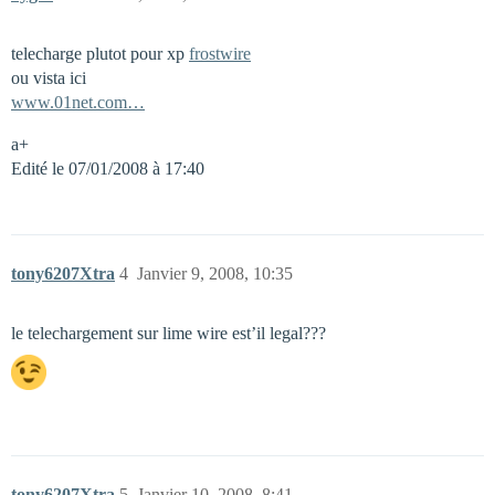
telecharge plutot pour xp
frostwire
ou vista ici
www.01net.com…
a+
Edité le 07/01/2008 à 17:40
tony6207Xtra
4
Janvier 9, 2008, 10:35
le telechargement sur lime wire est’il legal???
tony6207Xtra
5
Janvier 10, 2008, 8:41