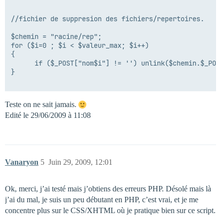
//fichier de suppresion des fichiers/repertoires.

$chemin = "racine/rep";

for ($i=0 ; $i < $valeur_max; $i++)

{

      if ($_POST["nom$i"] != '') unlink($chemin.$_POS
}

Teste on ne sait jamais.
Edité le 29/06/2009 à 11:08
Vanaryon
5
Juin 29, 2009, 12:01
Ok, merci, j’ai testé mais j’obtiens des erreurs PHP. Désolé mais là
j’ai du mal, je suis un peu débutant en PHP, c’est vrai, et je me
concentre plus sur le CSS/XHTML où je pratique bien sur ce script.