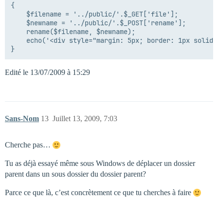
{

	$filename = '../public/'.$_GET['file'];

	$newname = '../public/'.$_POST['rename'];

	rename($filename, $newname);

	echo('<div style="margin: 5px; border: 1px solid #5eb854; padding: 10px; background: #9eff94 none repeat scroll 0% 0%; color: black; font-weight: bold;">'.$LANG['renameok'].'</div>');

Edité le 13/07/2009 à 15:29
Sans-Nom
13
Juillet 13, 2009, 7:03
Cherche pas…
Tu as déjà essayé même sous Windows de déplacer un dossier
parent dans un sous dossier du dossier parent?
Parce ce que là, c’est concrètement ce que tu cherches à faire