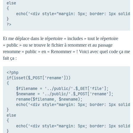
else

{

	echo('<div style="margin: 5px; border: 1px solid #d65858; padding: 10px; background: #ff8686 none repeat scroll 0% 0%; color: black; font-weight: bold;">'.$LANG['renamefail'].'</div>');

}

Et me déplace dans le répertoire « includes » tout le répertoire
« public » ou se trouve le fichier à renommer et au passage
renomme « public » en « Renommer » ! Voici avec quel code ça me
fait ça :
<?php

if(isset($_POST['rename']))

{

	$filename = '../public/'.$_GET['file'];

	$newname = '../public/'.$_POST['rename'];

	rename($filename, $newname);

	echo('<div style="margin: 5px; border: 1px solid #5eb854; padding: 10px; background: #9eff94 none repeat scroll 0% 0%; color: black; font-weight: bold;">'.$LANG['renameok'].'</div>');

}

else

{

	echo('<div style="margin: 5px; border: 1px solid #d65858; padding: 10px; background: #ff8686 none repeat scroll 0% 0%; color: black; font-weight: bold;">'.$LANG['renamefail'].'</div>');

}
