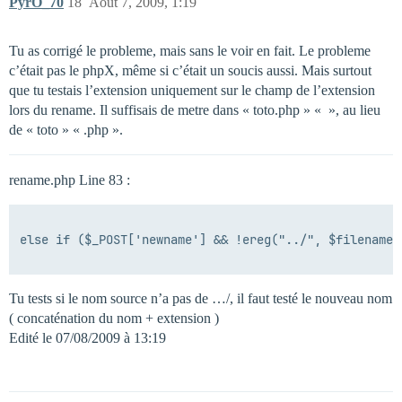
PyrO_70
18
Août 7, 2009, 1:19
Tu as corrigé le probleme, mais sans le voir en fait. Le probleme
c’était pas le phpX, même si c’était un soucis aussi. Mais surtout
que tu testais l’extension uniquement sur le champ de l’extension
lors du rename. Il suffisais de metre dans « toto.php » « », au lieu
de « toto » « .php ».
rename.php Line 83 :
else if ($_POST['newname'] && !ereg("../", $filename))
Tu tests si le nom source n’a pas de …/, il faut testé le nouveau nom
( concaténation du nom + extension )
Edité le 07/08/2009 à 13:19