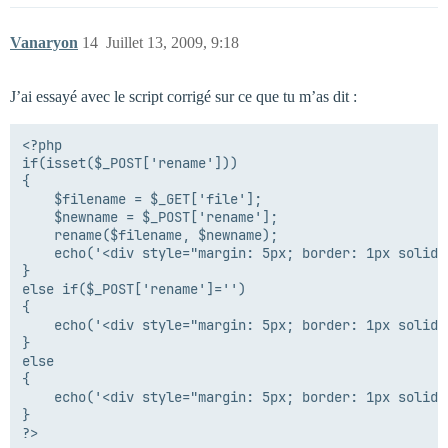
Vanaryon
14
Juillet 13, 2009, 9:18
J’ai essayé avec le script corrigé sur ce que tu m’as dit :
<?php

if(isset($_POST['rename']))

{

	$filename = $_GET['file'];

	$newname = $_POST['rename'];

	rename($filename, $newname);

	echo('<div style="margin: 5px; border: 1px solid #5eb854; padding: 10px; background: #9eff94 none repeat scroll 0% 0%; color: black; font-weight: bold;">'.$LANG['renameok'].'</div>');

}

else if($_POST['rename']='')

{

	echo('<div style="margin: 5px; border: 1px solid #ecdd33; padding: 10px; background: #fff36d none repeat scroll 0% 0%; color: black; font-weight: bold;">'.$LANG['renameinfo'].'</div>');

}

else

{

	echo('<div style="margin: 5px; border: 1px solid #d65858; padding: 10px; background: #ff8686 none repeat scroll 0% 0%; color: black; font-weight: bold;">'.$LANG['renamefail'].'</div>');

}
