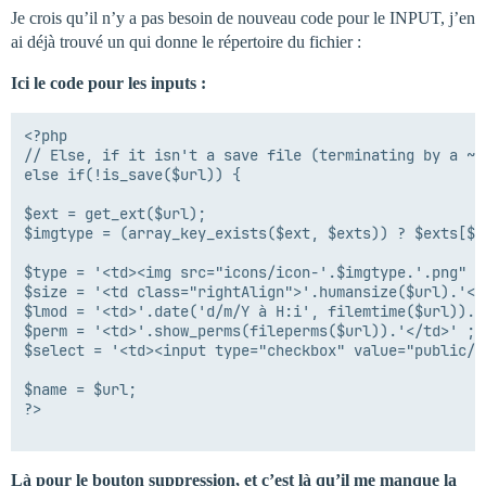
Je crois qu’il n’y a pas besoin de nouveau code pour le INPUT, j’en
ai déjà trouvé un qui donne le répertoire du fichier :
Ici le code pour les inputs :
<?php

// Else, if it isn't a save file (terminating by a ~)

else if(!is_save($url)) {

$ext = get_ext($url);

$imgtype = (array_key_exists($ext, $exts)) ? $exts[$ex
$type = '<td><img src="icons/icon-'.$imgtype.'.png" a
$size = '<td class="rightAlign">'.humansize($url).'</t
$lmod = '<td>'.date('d/m/Y à H:i', filemtime($url)).'<
$perm = '<td>'.show_perms(fileperms($url)).'</td>' ;

$select = '<td><input type="checkbox" value="public/'
$name = $url;

?>

Là pour le bouton suppression, et c’est là qu’il me manque la