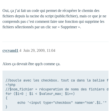
Oui, ça j’ai fait un code qui permet de récupérer le chemin des
fichiers depuis la racine du script (public/fichier), mais ce que je ne
comprends pas c’est comment faire une fonction qui supprime les
fichiers sélectionnés par un clic sur « Supprimer ».
cycyand1
4
Juin 29, 2009, 11:04
Alors ça devrait être qqch comme ça.
//boucle avec les checkbox. tout ca dans la balise for
<?php

//$nom_fichier = récuperation de noms des fichiers dan
for ($i=0 ; $i < $valeur_max; $i++)

{

      echo '<input type="checkbox" name="nom'.$i.'" v
}
