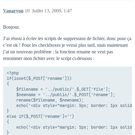
Vanaryon
10
Juillet 13, 2009, 1:47
Bonjour,
J’ai réussi à écrire les scripts de suppression de fichier, donc pour ça
c’est ok ! Pour les checkboxes je verrai plus tard, mais maintenant
j’ai un nouveau problème : la fonction rename ne veut pas
renommer mon fichier avec le script ci-dessous :
<?php

if(isset($_POST['rename']))

{

	$filename = '../public/'.$_GET['file'];

	$newname = '../public/'.$_POST['rename'];

	rename($filename, $newname);

	echo('<div style="margin: 5px; border: 1px solid #5eb854; padding: 10px; background: #9eff94 none repeat scroll 0% 0%; color: black; font-weight: bold;">'.$LANG['renameok'].'</div>');

}

else if($_POST['rename']='')

{

	echo('<div style="margin: 5px; border: 1px solid #ecdd33; padding: 10px; background: #fff36d none repeat scroll 0% 0%; color: black; font-weight: bold;">'.$LANG['renameinfo'].'</div>');

}
