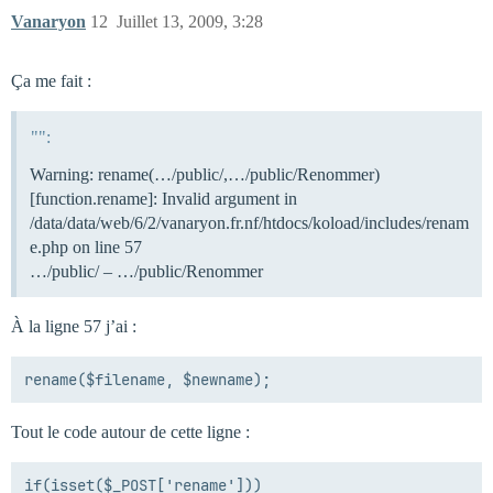
Vanaryon
12
Juillet 13, 2009, 3:28
Ça me fait :
"":
Warning: rename(…/public/,…/public/Renommer)
[function.rename]: Invalid argument in
/data/data/web/6/2/vanaryon.fr.nf/htdocs/koload/includes/renam
e.php on line 57
…/public/ – …/public/Renommer
À la ligne 57 j’ai :
Tout le code autour de cette ligne :
if(isset($_POST['rename']))
