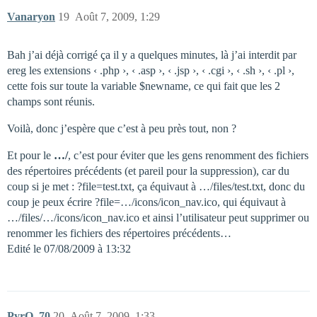
Vanaryon
19
Août 7, 2009, 1:29
Bah j’ai déjà corrigé ça il y a quelques minutes, là j’ai interdit par
ereg les extensions ‹ .php ›, ‹ .asp ›, ‹ .jsp ›, ‹ .cgi ›, ‹ .sh ›, ‹ .pl ›,
cette fois sur toute la variable $newname, ce qui fait que les 2
champs sont réunis.
Voilà, donc j’espère que c’est à peu près tout, non ?
Et pour le
…/
, c’est pour éviter que les gens renomment des fichiers
des répertoires précédents (et pareil pour la suppression), car du
coup si je met : ?file=test.txt, ça équivaut à …/files/test.txt, donc du
coup je peux écrire ?file=…/icons/icon_nav.ico, qui équivaut à
…/files/…/icons/icon_nav.ico et ainsi l’utilisateur peut supprimer ou
renommer les fichiers des répertoires précédents…
Edité le 07/08/2009 à 13:32
PyrO_70
20
Août 7, 2009, 1:33