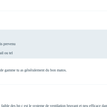
ais prevenu
il ou tel
t de gamme tu as généralement du bon matos.
t faible des hp c est le systeme de ventilation bruyant et peu efficace da