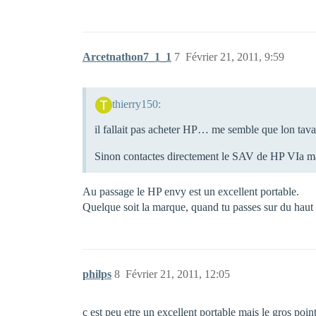
Arcetnathon7_1_1
7
Février 21, 2011, 9:59
thierry150:
il fallait pas acheter HP… me semble que lon tav
Sinon contactes directement le SAV de HP VIa ma
Au passage le HP envy est un excellent portable.
Quelque soit la marque, quand tu passes sur du hau
philps
8
Février 21, 2011, 12:05
c est peu etre un excellent portable mais le gros poin