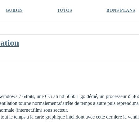
GUIDES
TUTOS
BONS PLANS
lation
 windows 7 64bits, une CG ati hd 5650 1 go dédié, un processeur i5 46
ntilation tourne normalement,s’arrête de temps a autre puis reprend,ma
ormale (internet,film) sous secteur.
out le temps a la carte graphique intel,dont avec cette derniere la venti