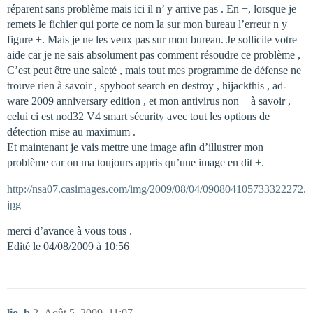
réparent sans problème mais ici il n’ y arrive pas . En +, lorsque je
remets le fichier qui porte ce nom la sur mon bureau l’erreur n y
figure +. Mais je ne les veux pas sur mon bureau. Je sollicite votre
aide car je ne sais absolument pas comment résoudre ce problème ,
C’est peut être une saleté , mais tout mes programme de défense ne
trouve rien à savoir , spyboot search en destroy , hijackthis , ad-
ware 2009 anniversary edition , et mon antivirus non + à savoir ,
celui ci est nod32 V4 smart sécurity avec tout les options de
détection mise au maximum .
Et maintenant je vais mettre une image afin d’illustrer mon
problème car on ma toujours appris qu’une image en dit +.
http://nsa07.casimages.com/img/2009/08/04/090804105733322272.
jpg
merci d’avance à vous tous .
Edité le 04/08/2009 à 10:56
lio_b
2
Août 5, 2009, 11:07