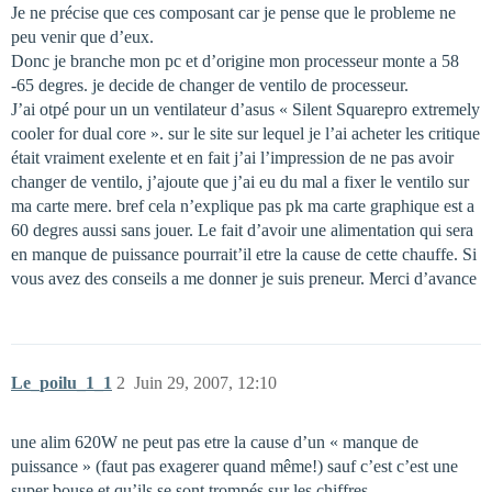
Je ne précise que ces composant car je pense que le probleme ne
peu venir que d’eux.
Donc je branche mon pc et d’origine mon processeur monte a 58
-65 degres. je decide de changer de ventilo de processeur.
J’ai otpé pour un un ventilateur d’asus « Silent Squarepro extremely
cooler for dual core ». sur le site sur lequel je l’ai acheter les critique
était vraiment exelente et en fait j’ai l’impression de ne pas avoir
changer de ventilo, j’ajoute que j’ai eu du mal a fixer le ventilo sur
ma carte mere. bref cela n’explique pas pk ma carte graphique est a
60 degres aussi sans jouer. Le fait d’avoir une alimentation qui sera
en manque de puissance pourrait’il etre la cause de cette chauffe. Si
vous avez des conseils a me donner je suis preneur. Merci d’avance
Le_poilu_1_1
2
Juin 29, 2007, 12:10
une alim 620W ne peut pas etre la cause d’un « manque de
puissance » (faut pas exagerer quand même!) sauf c’est c’est une
super bouse et qu’ils se sont trompés sur les chiffres.