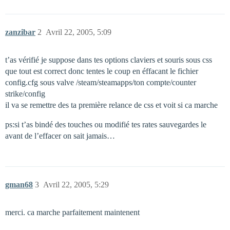
zanzibar
2
Avril 22, 2005, 5:09
t’as vérifié je suppose dans tes options claviers et souris sous css
que tout est correct donc tentes le coup en éffacant le fichier
config.cfg sous valve /steam/steamapps/ton compte/counter
strike/config
il va se remettre des ta première relance de css et voit si ca marche
ps:si t’as bindé des touches ou modifié tes rates sauvegardes le
avant de l’effacer on sait jamais…
gman68
3
Avril 22, 2005, 5:29
merci. ca marche parfaitement maintenent