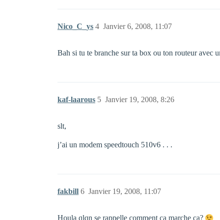
Nico_C_ys
4
Janvier 6, 2008, 11:07
Bah si tu te branche sur ta box ou ton routeur avec 
kaf-laarous
5
Janvier 19, 2008, 8:26
slt,
j’ai un modem speedtouch 510v6 . . .
fakbill
6
Janvier 19, 2008, 11:07
Houla qlqn se rappelle comment ça marche ça?