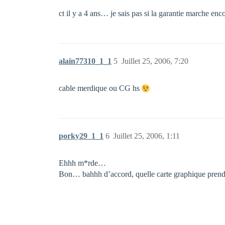
ct il y a 4 ans… je sais pas si la garantie marche enc
alain77310_1_1
5
Juillet 25, 2006, 7:20
cable merdique ou CG hs
porky29_1_1
6
Juillet 25, 2006, 1:11
Ehhh m*rde…
Bon… bahhh d’accord, quelle carte graphique prendre