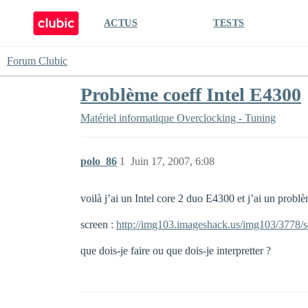
ACTUS
TESTS
Forum Clubic
Problème coeff Intel E4300
Matériel informatique
Overclocking - Tuning
polo_86
1
Juin 17, 2007, 6:08
voilà j’ai un Intel core 2 duo E4300 et j’ai un pro
screen :
http://img103.imageshack.us/img103/3778/sa
que dois-je faire ou que dois-je interpretter ?