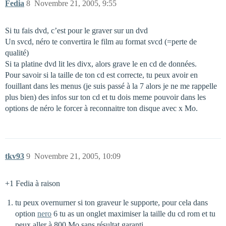
Fedia
8
Novembre 21, 2005, 9:55
Si tu fais dvd, c’est pour le graver sur un dvd
Un svcd, néro te convertira le film au format svcd (=perte de
qualité)
Si ta platine dvd lit les divx, alors grave le en cd de données.
Pour savoir si la taille de ton cd est correcte, tu peux avoir en
fouillant dans les menus (je suis passé à la 7 alors je ne me rappelle
plus bien) des infos sur ton cd et tu dois meme pouvoir dans les
options de néro le forcer à reconnaitre ton disque avec x Mo.
tkv93
9
Novembre 21, 2005, 10:09
+1 Fedia à raison
tu peux overnurner si ton graveur le supporte, pour cela dans
option
nero
6 tu as un onglet maximiser la taille du cd rom et tu
peux aller à 800 Mo sans résultat garanti