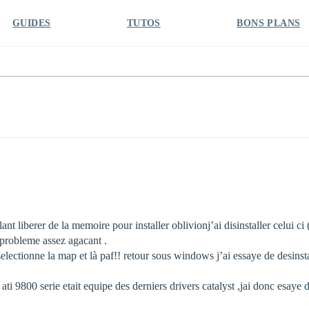
GUIDES
TUTOS
BONS PLANS
nt liberer de la memoire pour installer oblivionj’ai disinstaller celui ci (
n probleme assez agacant .
selectionne la map et là paf!! retour sous windows j’ai essaye de desinstal
ati 9800 serie etait equipe des derniers drivers catalyst ,jai donc esaye 