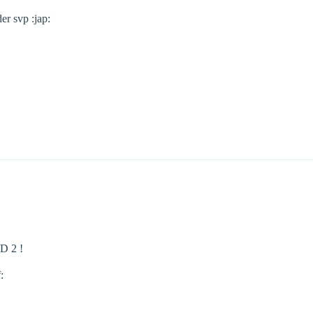
er svp :jap:
 2 !
: