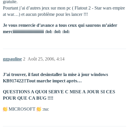
gratuite.
Pourtant j’ai d’autres jeux sur mon pc ( Flatout 2 - Star wars empire
at war…) et aucun problème pour les lancer !!!
Je vous remercie d’avance a tous ceux qui saurons m’aider
merciiiiiiiiiiiiiiiiiiiiiiiiiii :lol: :lol: :lol:
ggpauline
2
Août 25, 2006, 4:14
J’ai trouver, il faut desinstaller la mise à jour windows
KB917422!!Tout marche impect après…
QUESTIONS A QUOI SERVE C MISE A JOUR SI CES
POUR QUE CA BUG !!!!
MICROSOFT
:na: