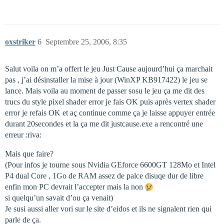
oxstriker
6
Septembre 25, 2006, 8:35
Salut voila on m’a offert le jeu Just Cause aujourd’hui ça marchait
pas , j’ai désinstaller la mise à jour (WinXP KB917422) le jeu se
lance. Mais voila au moment de passer sosu le jeu ça me dit des
trucs du style pixel shader error je fais OK puis après vertex shader
error je refais OK et aç continue comme ça je laisse appuyer entrée
durant 20secondes et la ça me dit justcause.exe a rencontré une
erreur :riva:
Mais que faire?
(Pour infos je tourne sous Nvidia GEforce 6600GT 128Mo et Intel
P4 dual Core , 1Go de RAM assez de palce disuqe dur de libre
enfin mon PC devrait l’accepter mais la non
si quelqu’un savait d’ou ça venait)
Je susi aussi aller vori sur le site d’eidos et ils ne signalent rien qui
parle de ça.