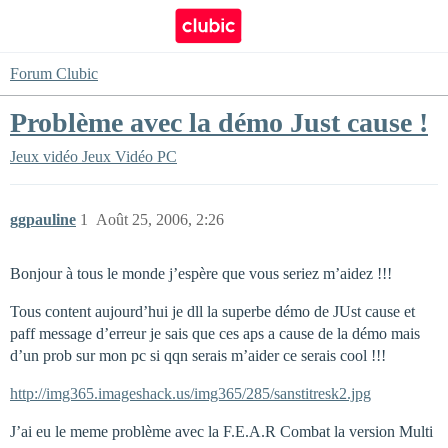
Forum Clubic
Problème avec la démo Just cause !
Jeux vidéo
Jeux Vidéo PC
ggpauline
1
Août 25, 2006, 2:26
Bonjour à tous le monde j’espère que vous seriez m’aidez !!!
Tous content aujourd’hui je dll la superbe démo de JUst cause et
paff message d’erreur je sais que ces aps a cause de la démo mais
d’un prob sur mon pc si qqn serais m’aider ce serais cool !!!
http://img365.imageshack.us/img365/285/sanstitresk2.jpg
J’ai eu le meme problème avec la F.E.A.R Combat la version Multi