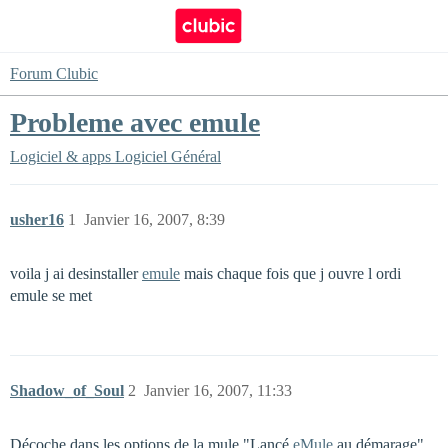
Forum Clubic
Probleme avec emule
Logiciel & apps
Logiciel Général
usher16
1
Janvier 16, 2007, 8:39
voila j ai desinstaller
emule
mais chaque fois que j ouvre l ordi
emule se met
Shadow_of_Soul
2
Janvier 16, 2007, 11:33
Décoche dans les options de la mule "Lancé
eMule
au démarage"