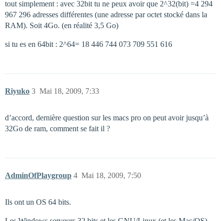
tout simplement : avec 32bit tu ne peux avoir que 2^32(bit) =4 294
967 296 adresses différentes (une adresse par octet stocké dans la
RAM). Soit 4Go. (en réalité 3,5 Go)
si tu es en 64bit : 2^64= 18 446 744 073 709 551 616
Riyuko
3
Mai 18, 2009, 7:33
d’accord, dernière question sur les macs pro on peut avoir jusqu’à
32Go de ram, comment se fait il ?
AdminOfPlaygroup
4
Mai 18, 2009, 7:50
Ils ont un OS 64 bits.
Les Windows serveurs 32 bits et les GNU/Linux (et les Mac/OS)