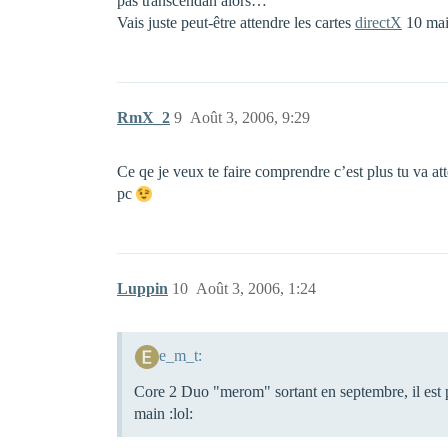
pas transcendan alors…
Vais juste peut-être attendre les cartes
directX
10 mai
RmX_2
9
Août 3, 2006, 9:29
Ce qe je veux te faire comprendre c’est plus tu va at
pc
Luppin
10
Août 3, 2006, 1:24
e_m_t:
Core 2 Duo "merom" sortant en septembre, il est pr
main :lol: