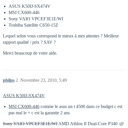
ASUS K50IJ-SX474V
MSI CX600-446
Sony VAIO VPCEF3E1E/WI
Toshiba Satellite C650-15Z
Lequel selon vous correspond le mieux à mes attentes ? Meilleur
rapport qualité / prix ? SAV ?
Merci beaucoup de votre aide.
philps
2
Novembre 23, 2010, 5:49
ASUS K50IJ-SX474V
MSI CX600-446
comme le asus un t 4500 dans ce budget c est
pas mal le + c est la garantie 2 ans
Sony VAIO VPCEF3E1E/WI
AMD Athlon II Dual-Core P340 :@