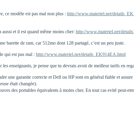
e, ce modèle est pas mal non plus :
http://www.materiel.net/details_
a aussi et il est quand même moins cher:
http://www.materiel.net/deta
une barette de ram, car 512mo dont 128 partagé, c’est un peu juste.
le qui est pas mal :
http://www.materiel.net/details_EK914EA.html
r les enseignants, je pense que tu devrais avoir de meilleur tarifs en reg
endre une garantie correcte et Dell ou HP sont en général fiable et assure
euse était changée).
ouves des portables équivalents à moins cher. En tout cas evité peut-etre