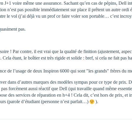
en J+1 voire même une assurance. Sachant qu’en cas de pépins, Dell int
ation n’est pas possible immédiatement sur place il prêtent un autre ord
ntre le vol (j’ai déjà vu un prof ce faire voler son portable… c’est incro
quasiment pas.
oire ! Par contre, il est vrai que la qualité de finition (ajustement, as
la étant, le boîtier est très rigide et solide : bref, si cela ne fait pas
ience de l’usage de deux Inspiron 6000 qui sont "les grands" frères d
 trouver dans d’autres marques des modèles sympas pour ce type de prix
pas forcèment aussi réactif que Dell (qui travaille quand même essentiel
des services de réparation en h+4 ! Cela dit, c’est hors de prix, et inu
ours (parole d’étudiant (personne n’est parfait…)
).