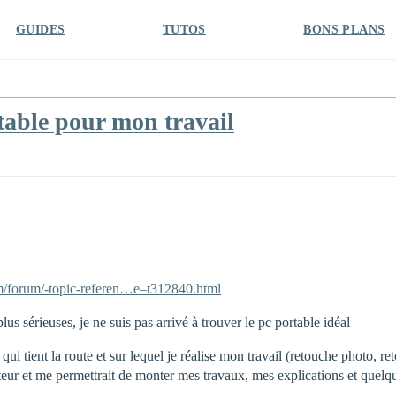
GUIDES
TUTOS
BONS PLANS
rtable pour mon travail
m/forum/-topic-referen…e–t312840.html
us sérieuses, je ne suis pas arrivé à trouver le pc portable idéal
qui tient la route et sur lequel je réalise mon travail (retouche photo, r
eur et me permettrait de monter mes travaux, mes explications et quelque