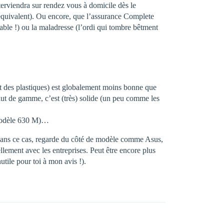
erviendra sur rendez vous à domicile dès le
i équivalent). Ou encore, que l’assurance Complete
yable !) ou la maladresse (l’ordi qui tombre bêtment
pect des plastiques) est globalement moins bonne que
 haut de gamme, c’est (très) solide (un peu comme les
u modèle 630 M)…
. Dans ce cas, regarde du côté de modèle comme Asus,
lement avec les entreprises. Peut être encore plus
tile pour toi à mon avis !).