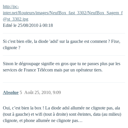
http://pc-
inter.net/Routeurs/images/NeufBox_fast_3302/NeufBox_Sagem_f
@st_3302.jpg
Edité le 25/08/2010 à 00:18
Si c'est bien elle, la diode 'adsl' sur la gauche est comment ? Fixe,
clignote ?
Sinon le dégroupage signifie en gros que tu ne passes plus par les
services de France Télécom mais par un opérateur tiers.
Absolue
5
Août 25, 2010, 9:09
Oui, c’est bien la box ! La diode adsl allumée ne clignote pas, ala
(tout à gauche) et wifi (tout à droite) sont éteintes, data (au milieu)
clignote, et phone allumée ne clignote pas…