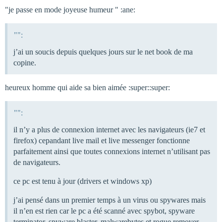
"je passe en mode joyeuse humeur " :ane:
"":
j’ai un soucis depuis quelques jours sur le net book de ma
copine.
heureux homme qui aide sa bien aimée :super::super:
"":
il n’y a plus de connexion internet avec les navigateurs (ie7 et
firefox) cepandant live mail et live messenger fonctionne
parfaitement ainsi que toutes connexions internet n’utilisant pas
de navigateurs.
ce pc est tenu à jour (drivers et windows xp)
j’ai pensé dans un premier temps à un virus ou spywares mais
il n’en est rien car le pc a été scanné avec spybot, spyware
terminator, spyware blaster, malwarebytes et rogue remover.