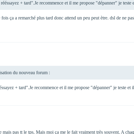
rééssayez + tard".Je recommence et il me propose "dépanner" je teste e
 fois ça a remarché plus tard donc attend un peu peut ètre. dsl de ne pas
lisation du nouveau forum :
éssayez + tard".Je recommence et il me propose "dépanner" je teste et i
 mais pas tt le tps. Mais moi ça me le fait vraiment très souvent. A chaq