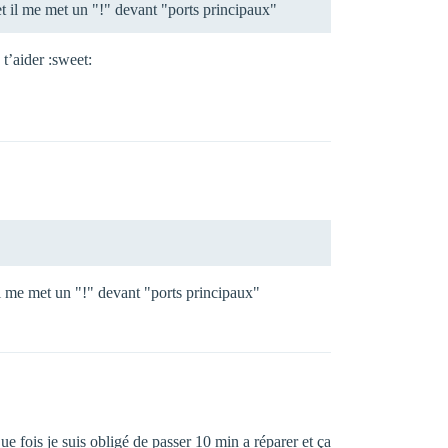
t il me met un "!" devant "ports principaux"
 t’aider :sweet:
l me met un "!" devant "ports principaux"
ue fois je suis obligé de passer 10 min a réparer et ça