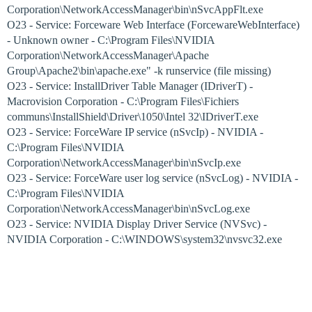
Corporation\NetworkAccessManager\bin\nSvcAppFlt.exe
O23 - Service: Forceware Web Interface (ForcewareWebInterface)
- Unknown owner - C:\Program Files\NVIDIA
Corporation\NetworkAccessManager\Apache
Group\Apache2\bin\apache.exe" -k runservice (file missing)
O23 - Service: InstallDriver Table Manager (IDriverT) -
Macrovision Corporation - C:\Program Files\Fichiers
communs\InstallShield\Driver\1050\Intel 32\IDriverT.exe
O23 - Service: ForceWare IP service (nSvcIp) - NVIDIA -
C:\Program Files\NVIDIA
Corporation\NetworkAccessManager\bin\nSvcIp.exe
O23 - Service: ForceWare user log service (nSvcLog) - NVIDIA -
C:\Program Files\NVIDIA
Corporation\NetworkAccessManager\bin\nSvcLog.exe
O23 - Service: NVIDIA Display Driver Service (NVSvc) -
NVIDIA Corporation - C:\WINDOWS\system32\nvsvc32.exe