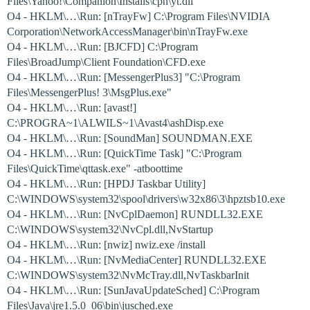
Files\Yahoo!\Companion\Installs\cpn\yt.dll
O4 - HKLM\…\Run: [nTrayFw] C:\Program Files\NVIDIA
Corporation\NetworkAccessManager\bin\nTrayFw.exe
O4 - HKLM\…\Run: [BJCFD] C:\Program
Files\BroadJump\Client Foundation\CFD.exe
O4 - HKLM\…\Run: [MessengerPlus3] "C:\Program
Files\MessengerPlus! 3\MsgPlus.exe"
O4 - HKLM\…\Run: [avast!]
C:\PROGRA~1\ALWILS~1\Avast4\ashDisp.exe
O4 - HKLM\…\Run: [SoundMan] SOUNDMAN.EXE
O4 - HKLM\…\Run: [QuickTime Task] "C:\Program
Files\QuickTime\qttask.exe" -atboottime
O4 - HKLM\…\Run: [HPDJ Taskbar Utility]
C:\WINDOWS\system32\spool\drivers\w32x86\3\hpztsb10.exe
O4 - HKLM\…\Run: [NvCplDaemon] RUNDLL32.EXE
C:\WINDOWS\system32\NvCpl.dll,NvStartup
O4 - HKLM\…\Run: [nwiz] nwiz.exe /install
O4 - HKLM\…\Run: [NvMediaCenter] RUNDLL32.EXE
C:\WINDOWS\system32\NvMcTray.dll,NvTaskbarInit
O4 - HKLM\…\Run: [SunJavaUpdateSched] C:\Program
Files\Java\jre1.5.0_06\bin\jusched.exe