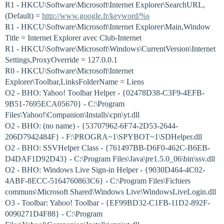
R1 - HKCU\Software\Microsoft\Internet Explorer\SearchURL,
(Default) =
http://www.google.fr/keyword/%s
R1 - HKCU\Software\Microsoft\Internet Explorer\Main,Window
Title = Internet Explorer avec Club-Internet
R1 - HKCU\Software\Microsoft\Windows\CurrentVersion\Internet
Settings,ProxyOverride = 127.0.0.1
R0 - HKCU\Software\Microsoft\Internet
Explorer\Toolbar,LinksFolderName = Liens
O2 - BHO: Yahoo! Toolbar Helper - {02478D38-C3F9-4EFB-
9B51-7695ECA05670} - C:\Program
Files\Yahoo!\Companion\Installs\cpn\yt.dll
O2 - BHO: (no name) - {53707962-6F74-2D53-2644-
206D7942484F} - F:\PROGRA~1\SPYBOT~1\SDHelper.dll
O2 - BHO: SSVHelper Class - {761497BB-D6F0-462C-B6EB-
D4DAF1D92D43} - C:\Program Files\Java\jre1.5.0_06\bin\ssv.dll
O2 - BHO: Windows Live Sign-in Helper - {9030D464-4C02-
4ABF-8ECC-5164760863C6} - C:\Program Files\Fichiers
communs\Microsoft Shared\Windows Live\WindowsLiveLogin.dll
O3 - Toolbar: Yahoo! Toolbar - {EF99BD32-C1FB-11D2-892F-
0090271D4F88} - C:\Program