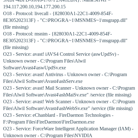
194.117.200.10,194.177.200.15
O18 - Protocol: livecall - {828030A1-22C1-4009-854F-
8E305202313F} - "C:\PROGRA~1\MSNMES~1\msgrapp.dll"
(file missing)
O18 - Protocol: msnim - {828030A1-22C1-4009-854F-
8E305202313F} - "C:\PROGRA~1\MSNMES~1\msgrapp.dll"
(file missing)
O23 - Service: avast! iAVS4 Control Service (aswUpdSv) -
Unknown owner - C:\Program Files\Alwil
Software\Avast4\aswUpdSv.exe
O23 - Service: avast! Antivirus - Unknown owner - C:\Program
Files\Alwil Software\Avast4\ashServ.exe
O23 - Service: avast! Mail Scanner - Unknown owner - C:\Program
Files\Alwil Software\Avast4\ashMaiSv.exe" /service (file missing)
O23 - Service: avast! Web Scanner - Unknown owner - C:\Program
Files\Alwil Software\Avast4\ashWebSv.exe" /service (file missing)
O23 - Service: eChanblard - FireDaemon Technologies -
F:\Program Files\FireDaemon\FireDaemon.exe
O23 - Service: ForceWare Intelligent Application Manager (IAM) -
Unknown owner - C:\Program Files\NVIDIA