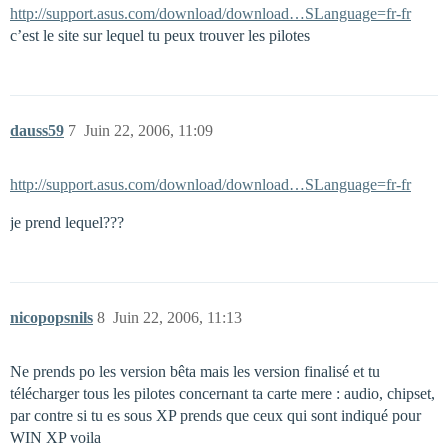
http://support.asus.com/download/download…SLanguage=fr-fr
c’est le site sur lequel tu peux trouver les pilotes
dauss59
7
Juin 22, 2006, 11:09
http://support.asus.com/download/download…SLanguage=fr-fr
je prend lequel???
nicopopsnils
8
Juin 22, 2006, 11:13
Ne prends po les version bêta mais les version finalisé et tu
télécharger tous les pilotes concernant ta carte mere : audio, chipset,
par contre si tu es sous XP prends que ceux qui sont indiqué pour
WIN XP voila