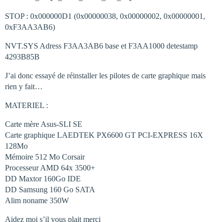
STOP : 0x000000D1 (0x00000038, 0x00000002, 0x00000001,
0xF3AA3AB6)
NVT.SYS Adress F3AA3AB6 base et F3AA1000 detestamp
4293B85B
J’ai donc essayé de réinstaller les pilotes de carte graphique mais
rien y fait…
MATERIEL :
Carte mère Asus-SLI SE
Carte graphique LAEDTEK PX6600 GT PCI-EXPRESS 16X
128Mo
Mémoire 512 Mo Corsair
Processeur AMD 64x 3500+
DD Maxtor 160Go IDE
DD Samsung 160 Go SATA
Alim noname 350W
Aidez moi s’il vous plait merci