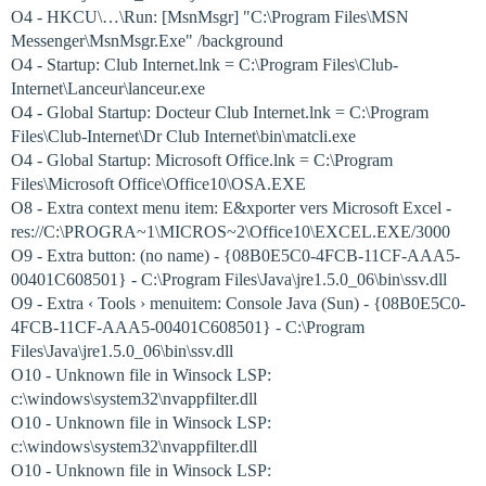
O4 - HKCU\…\Run: [MsnMsgr] "C:\Program Files\MSN
Messenger\MsnMsgr.Exe" /background
O4 - Startup: Club Internet.lnk = C:\Program Files\Club-
Internet\Lanceur\lanceur.exe
O4 - Global Startup: Docteur Club Internet.lnk = C:\Program
Files\Club-Internet\Dr Club Internet\bin\matcli.exe
O4 - Global Startup: Microsoft Office.lnk = C:\Program
Files\Microsoft Office\Office10\OSA.EXE
O8 - Extra context menu item: E&xporter vers Microsoft Excel -
res://C:\PROGRA~1\MICROS~2\Office10\EXCEL.EXE/3000
O9 - Extra button: (no name) - {08B0E5C0-4FCB-11CF-AAA5-
00401C608501} - C:\Program Files\Java\jre1.5.0_06\bin\ssv.dll
O9 - Extra ‹ Tools › menuitem: Console Java (Sun) - {08B0E5C0-
4FCB-11CF-AAA5-00401C608501} - C:\Program
Files\Java\jre1.5.0_06\bin\ssv.dll
O10 - Unknown file in Winsock LSP:
c:\windows\system32\nvappfilter.dll
O10 - Unknown file in Winsock LSP:
c:\windows\system32\nvappfilter.dll
O10 - Unknown file in Winsock LSP: