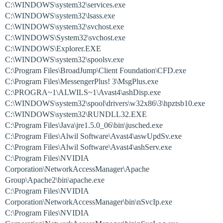
C:\WINDOWS\system32\services.exe
C:\WINDOWS\system32\lsass.exe
C:\WINDOWS\system32\svchost.exe
C:\WINDOWS\System32\svchost.exe
C:\WINDOWS\Explorer.EXE
C:\WINDOWS\system32\spoolsv.exe
C:\Program Files\BroadJump\Client Foundation\CFD.exe
C:\Program Files\MessengerPlus! 3\MsgPlus.exe
C:\PROGRA~1\ALWILS~1\Avast4\ashDisp.exe
C:\WINDOWS\system32\spool\drivers\w32x86\3\hpztsb10.exe
C:\WINDOWS\system32\RUNDLL32.EXE
C:\Program Files\Java\jre1.5.0_06\bin\jusched.exe
C:\Program Files\Alwil Software\Avast4\aswUpdSv.exe
C:\Program Files\Alwil Software\Avast4\ashServ.exe
C:\Program Files\NVIDIA
Corporation\NetworkAccessManager\Apache
Group\Apache2\bin\apache.exe
C:\Program Files\NVIDIA
Corporation\NetworkAccessManager\bin\nSvcIp.exe
C:\Program Files\NVIDIA