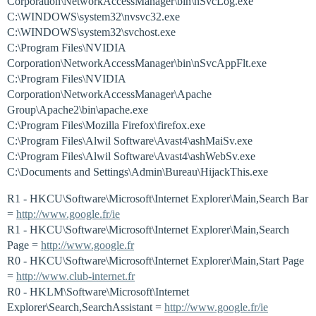
Corporation\NetworkAccessManager\bin\nSvcLog.exe
C:\WINDOWS\system32\nvsvc32.exe
C:\WINDOWS\system32\svchost.exe
C:\Program Files\NVIDIA
Corporation\NetworkAccessManager\bin\nSvcAppFlt.exe
C:\Program Files\NVIDIA
Corporation\NetworkAccessManager\Apache
Group\Apache2\bin\apache.exe
C:\Program Files\Mozilla Firefox\firefox.exe
C:\Program Files\Alwil Software\Avast4\ashMaiSv.exe
C:\Program Files\Alwil Software\Avast4\ashWebSv.exe
C:\Documents and Settings\Admin\Bureau\HijackThis.exe
R1 - HKCU\Software\Microsoft\Internet Explorer\Main,Search Bar
=
http://www.google.fr/ie
R1 - HKCU\Software\Microsoft\Internet Explorer\Main,Search
Page =
http://www.google.fr
R0 - HKCU\Software\Microsoft\Internet Explorer\Main,Start Page
=
http://www.club-internet.fr
R0 - HKLM\Software\Microsoft\Internet
Explorer\Search,SearchAssistant =
http://www.google.fr/ie