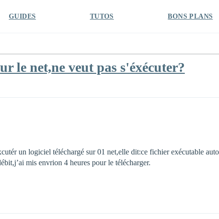
GUIDES
TUTOS
BONS PLANS
sur le net,ne veut pas s'éxécuter?
cutér un logiciel téléchargé sur 01 net,elle dit:ce fichier exécutable aut
débit,j’ai mis envrion 4 heures pour le télécharger.