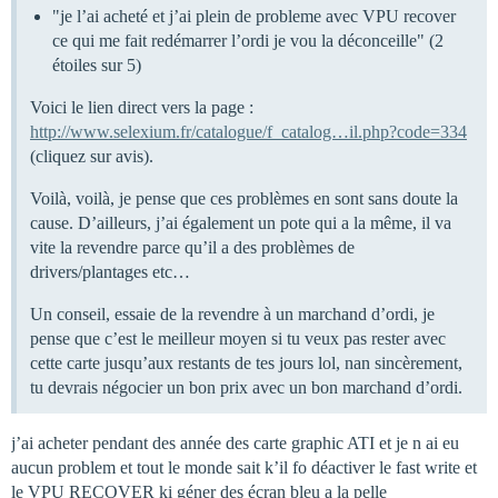
"je l’ai acheté et j’ai plein de probleme avec VPU recover
ce qui me fait redémarrer l’ordi je vou la déconceille" (2
étoiles sur 5)
Voici le lien direct vers la page :
http://www.selexium.fr/catalogue/f_catalog…il.php?code=334
(cliquez sur avis).
Voilà, voilà, je pense que ces problèmes en sont sans doute la
cause. D’ailleurs, j’ai également un pote qui a la même, il va
vite la revendre parce qu’il a des problèmes de
drivers/plantages etc…
Un conseil, essaie de la revendre à un marchand d’ordi, je
pense que c’est le meilleur moyen si tu veux pas rester avec
cette carte jusqu’aux restants de tes jours lol, nan sincèrement,
tu devrais négocier un bon prix avec un bon marchand d’ordi.
j’ai acheter pendant des année des carte graphic ATI et je n ai eu
aucun problem et tout le monde sait k’il fo déactiver le fast write et
le VPU RECOVER ki géner des écran bleu a la pelle