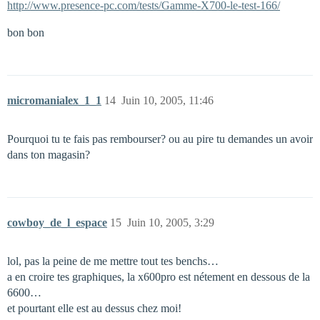
http://www.presence-pc.com/tests/Gamme-X700-le-test-166/
bon bon
micromanialex_1_1
14
Juin 10, 2005, 11:46
Pourquoi tu te fais pas rembourser? ou au pire tu demandes un avoir
dans ton magasin?
cowboy_de_l_espace
15
Juin 10, 2005, 3:29
lol, pas la peine de me mettre tout tes benchs…
a en croire tes graphiques, la x600pro est nétement en dessous de la
6600…
et pourtant elle est au dessus chez moi!