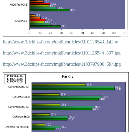
http://www.3dchips-fr.com/imglib/articles/1101126543_14.jpg
http://www.3dchips-fr.com/imglib/articles/1101126544_897.jpg
http://www.3dchips-fr.com/imglib/articles/1103797900_594.jpg