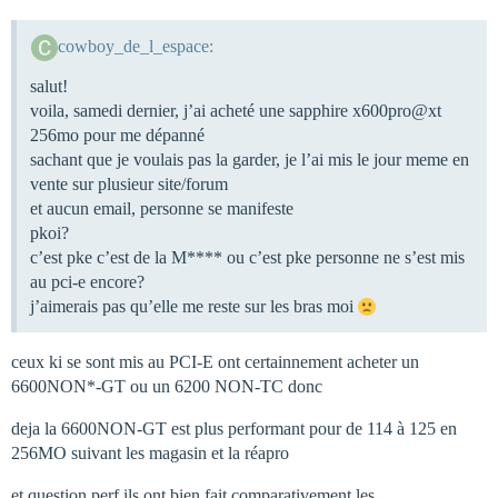
cowboy_de_l_espace:
salut!
voila, samedi dernier, j’ai acheté une sapphire x600pro@xt
256mo pour me dépanné
sachant que je voulais pas la garder, je l’ai mis le jour meme en
vente sur plusieur site/forum
et aucun email, personne se manifeste
pkoi?
c’est pke c’est de la M**** ou c’est pke personne ne s’est mis
au pci-e encore?
j’aimerais pas qu’elle me reste sur les bras moi
ceux ki se sont mis au PCI-E ont certainnement acheter un
6600NON*-GT ou un 6200 NON-TC donc
deja la 6600NON-GT est plus performant pour de 114 à 125 en
256MO suivant les magasin et la réapro
et question perf ils ont bien fait comparativement les